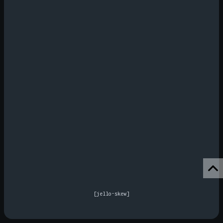
[jello-skew]